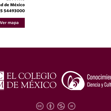
ad de México
 55 54493000
Ver mapa