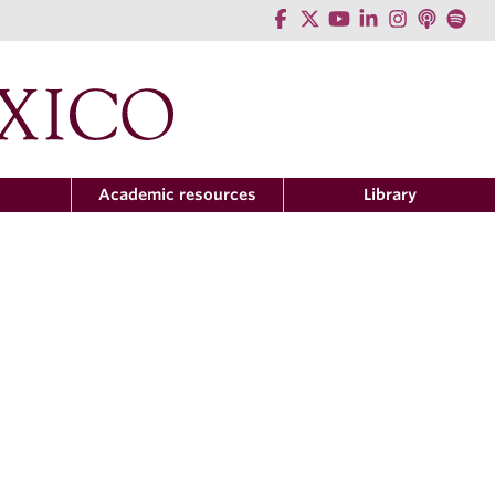
h
Academic resources
Library