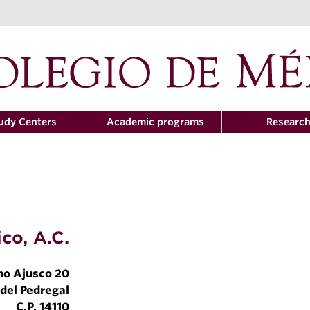
udy Centers
Academic programs
Researc
co, A.C.
ho Ajusco 20
del Pedregal
C.P. 14110